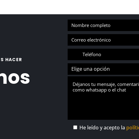
S HACER
nos
He leído y acepto la
polít