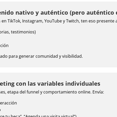
nido nativo y auténtico (pero auténtico
en TikTok, Instagram, YouTube y Twitch, ten eso presente a 
orias, testimonios)
ación
iado para generar comunidad y visibilidad.
ting con las variables individuales
es, etapa del funnel y comportamiento online. Envía:
teracción
o
e tu beca”, “Agenda una visita virtual”)